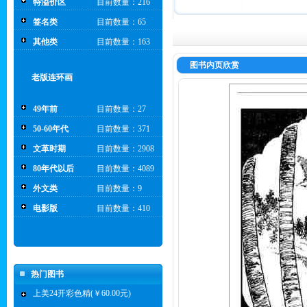
特溢价区
目前数量：216
签名类
目前数量：65
其他类
目前数量：163
图书内页欣赏
老版连环画
49年前
目前数量：27
50-60年代
目前数量：371
文革时期
目前数量：2908
80年代以后
目前数量：4089
外文类
目前数量：9
电影版
目前数量：410
热门图书
上美24开彩色精(￥60.00元)