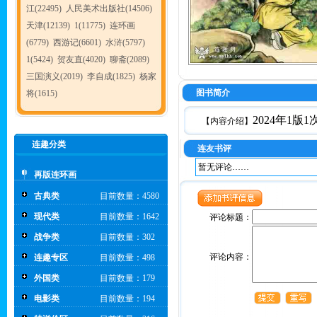
江(22495)
人民美术出版社(14506)
天津(12139)
1(11775)
连环画
(6779)
西游记(6601)
水浒(5797)
1(5424)
贺友直(4020)
聊斋(2089)
三国演义(2019)
李自成(1825)
杨家
图书简介
将(1615)
2024年1
【内容介绍】
连趣分类
连友书评
暂无评论……
再版连环画
古典类
目前数量：4580
现代类
目前数量：1642
评论标题：
战争类
目前数量：302
评论内容：
连趣专区
目前数量：498
外国类
目前数量：179
电影类
目前数量：194