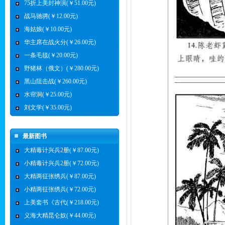
75折上美封神演(￥51.00元)
战马驰骋(￥12.00元)
海姑娘(￥10.00元)
华主席在战火分(￥26.00元)
一条毛毯(￥20.00元)
野猪林（俄文）(￥280.00元)
黑山阻击战(￥260.00元)
水帘洞(￥25.00元)
刘文学(￥35.00元)
最新图书
大精毒计兴兵2册(￥87.00元)
小精毒计兴兵2册(￥72.00元)
大精两征张绣兵(￥87.00元)
小精两征张绣兵(￥72.00元)
上美套书《古代(￥218.00元)
义海大精昆仑奴(￥44.00元)