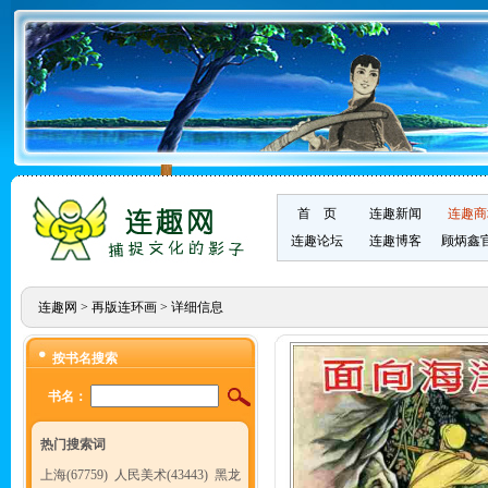
首 页
连趣新闻
连趣商
连趣论坛
连趣博客
顾炳鑫
连趣网
>
再版连环画
> 详细信息
按书名搜索
书名：
热门搜索词
上海(67759)
人民美术(43443)
黑龙