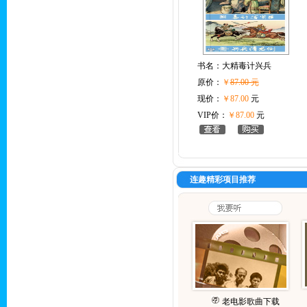
书名：
大精毒计兴兵
原价：
￥
87.00 元
现价：
￥87.00
元
VIP价：
￥87.00
元
连趣精彩项目推荐
老电影歌曲下载