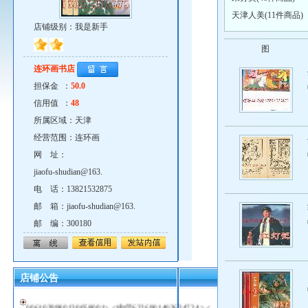
天津人美(11件商品)
店铺级别：我是新手
图
连环画书店
担保金 ：
50.0
信用值 ：
48
所属区域：天津
经营范围：连环画
网 址：
jiaofu-shudian@163.
电 话：13821532875
邮 箱：jiaofu-shudian@163.
连环画交流欢迎光临！我的邮箱jiaofu-
邮 编：300180
shudian@163.com qq619387417网址
http://see.cartoonwin.com/supermarket/shops/index.php?
id=211电话15822888189.13821532875<农行
店铺公告
6228480020315754810> <建行
0061039980130058001> <中信6226901402624724 ><