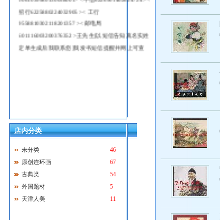
招行6225880224032905 >< 工行
9558810302118201357 >< 邮电局
601116003200376352 >王先生[以短信告知真名实姓
定单生成后我联系您]我发书短信提醒并网上可查
店内分类
未分类
46
原创连环画
67
古典类
54
外国题材
5
天津人美
11