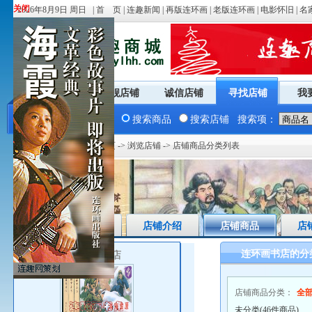
关闭
关闭
2026年8月9日 周日 |
首 页
|
连趣新闻
|
再版连环画
|
老版连环画
|
电影怀旧
|
名
商城首页
旗舰店铺
诚信店铺
寻找店铺
我
搜索商品
搜索店铺
搜索项：
您现在的位置：
商城首页
->
浏览店铺
-> 店铺商品分类列表
店铺首页
店铺介绍
店铺商品
店
连环画书店的分
连环画书店
店铺商品分类：
全
未分类(46件商品)