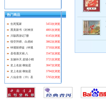
热门商品
生死冤家
5453次浏览
黑美新书《封神演
4801次浏览
川版西游记7册
6145次浏览
悟空拜师、白虎岭
3862次浏览
钟馗斩师徒（钟馗
3710次浏览
圣母遇灾祸 八
3547次浏览
女娲补天 皮绒小精
3721次浏览
史上名妓 柳如是
3847次浏览
史上名妓 柳如是
3794次浏览
八仙全传（19）圣
5765次浏览