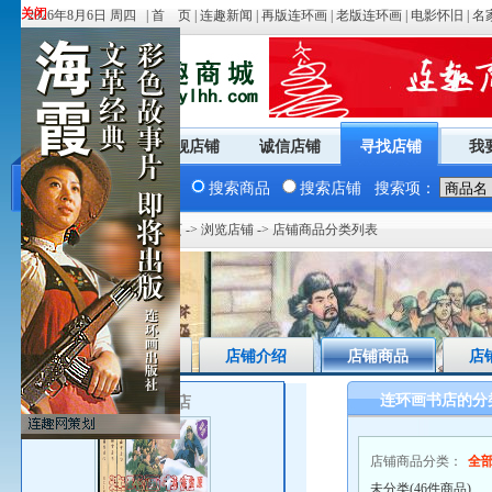
关闭
关闭
2026年8月6日 周四 |
首 页
|
连趣新闻
|
再版连环画
|
老版连环画
|
电影怀旧
|
名
商城首页
旗舰店铺
诚信店铺
寻找店铺
我
搜索商品
搜索店铺
搜索项：
您现在的位置：
商城首页
->
浏览店铺
-> 店铺商品分类列表
店铺首页
店铺介绍
店铺商品
店
连环画书店的分
连环画书店
店铺商品分类：
全
未分类(46件商品)