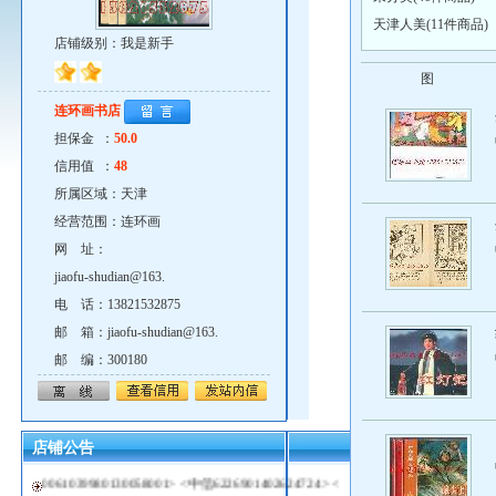
天津人美(11件商品)
店铺级别：我是新手
图
连环画书店
担保金 ：
50.0
信用值 ：
48
所属区域：天津
经营范围：连环画
网 址：
jiaofu-shudian@163.
电 话：13821532875
邮 箱：jiaofu-shudian@163.
连环画交流欢迎光临！我的邮箱jiaofu-
邮 编：300180
shudian@163.com qq619387417网址
http://see.cartoonwin.com/supermarket/shops/index.php?
id=211电话15822888189.13821532875<农行
6228480020315754810> <建行
店铺公告
0061039980130058001> <中信6226901402624724 ><