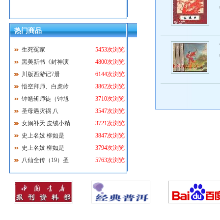
热门商品
生死冤家
5453次浏览
黑美新书《封神演
4800次浏览
川版西游记7册
6144次浏览
悟空拜师、白虎岭
3862次浏览
钟馗斩师徒（钟馗
3710次浏览
圣母遇灾祸 八
3547次浏览
女娲补天 皮绒小精
3721次浏览
史上名妓 柳如是
3847次浏览
史上名妓 柳如是
3794次浏览
八仙全传（19）圣
5763次浏览