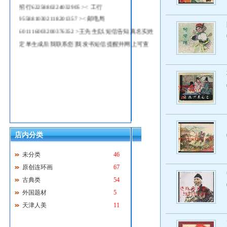
招行6225880224032905 >< 工行
9558810302118201357 >< 邮电局
601116003200376352 >王先生[以短信告知真名实姓
定单生成后我联系您]我发书短信提醒并网上可查
店内分类
未分类
46
原创连环画
67
古典类
54
外国题材
5
天津人美
11