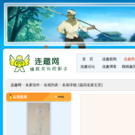
首 页
连趣新闻
连趣商
连趣论坛
连趣博客
顾炳鑫
连趣网
>
名家佳作
>
名画列表
>
名画详细::
[返回名家主页]
名画巡展