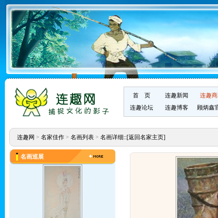
首 页
连趣新闻
连趣商
连趣论坛
连趣博客
顾炳鑫
连趣网
>
名家佳作
>
名画列表
>
名画详细::
[返回名家主页]
名画巡展