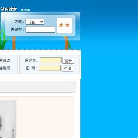
方式：
关键字：
家频道
用户名：
趣发现
密 码：