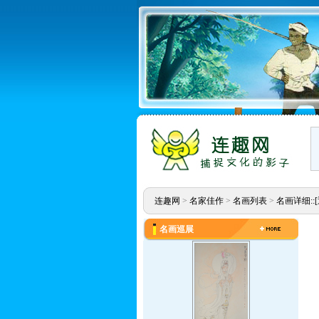
连趣网
>
名家佳作
>
名画列表
>
名画详细::
名画巡展