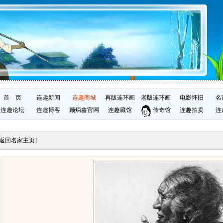
首 页
连趣新闻
连趣商城
再版连环画
老版连环画
电影怀旧
名
连趣论坛
连趣博客
顾炳鑫官网
连趣藏馆
传奇馆
连趣拍卖
连
[返回名家主页]