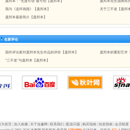
庞邦本：“无漫可动”最可怕【庞邦本】
庞邦本先生油画简
我与《连环画报》【庞邦本】
关于三不老【庞邦
庞邦本最新简介【庞邦本】
名家评论
国外评论家对庞邦本先生作品的评价【庞邦本】
庞邦本的重彩艺术
“三不老”与庞邦本【庞邦本】
设为首页
|
加入收藏
|
关于连趣网
|
联系我们
|
配送问题
|
购买指南
|
拍卖指南
|
会员制度