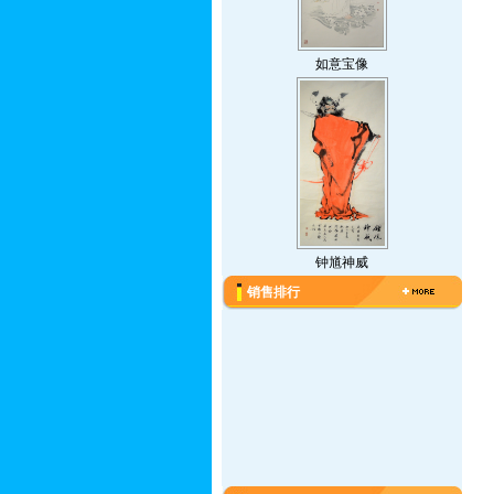
如意宝像
钟馗神威
销售排行