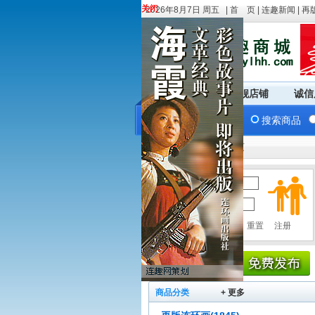
关闭
关闭
2026年8月7日 周五 |
首 页
|
连趣新闻
|
再
商城首页
旗舰店铺
诚信
搜索商品
您现在的位置：
商城首页
用户名：
密 码：
--请先登录!
商品分类
+ 更多