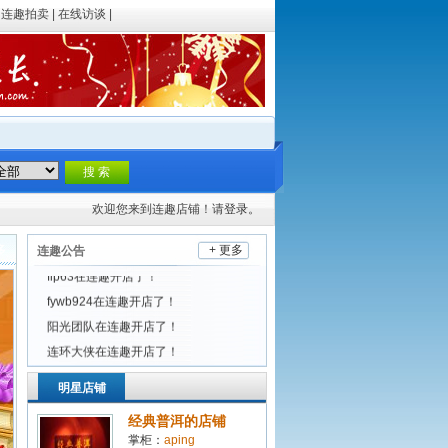
|
连趣拍卖
|
在线访谈
|
欢迎您来到连趣店铺！请
登录。
多
+ 更多
连趣公告
flp63在连趣开店了！
fywb924在连趣开店了！
阳光团队在连趣开店了！
连环大侠在连趣开店了！
j2012在连趣开店了！
明星店铺
经典普洱的店铺
掌柜：
aping