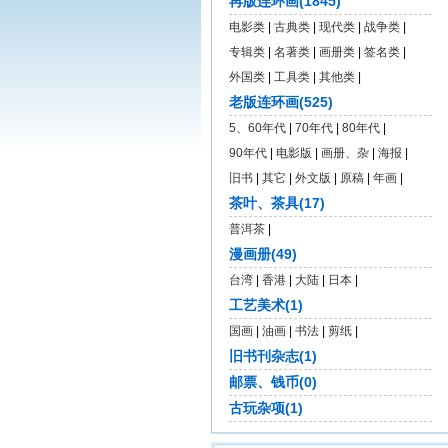
再版连环画(1845)
电影类
|
古典类
|
现代类
|
战争类
|
专辑类
|
名著类
|
画册类
|
签名类
|
外国类
|
工具类
|
其他类
|
老版连环画(525)
5、60年代
|
70年代
|
80年代
|
90年代
|
电影版
|
画册、杂
|
海报
|
旧书
|
其它
|
外文版
|
原稿
|
年画
|
茶叶、茶具(17)
普洱茶
|
漫画册(49)
台湾
|
香港
|
大陆
|
日本
|
工艺美术(1)
国画
|
油画
|
书法
|
剪纸
|
旧书刊杂志(1)
邮票、钱币(0)
古玩杂项(1)