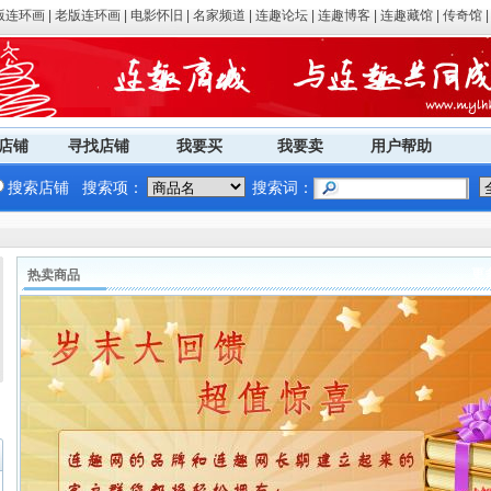
版连环画
|
老版连环画
|
电影怀旧
|
名家频道
|
连趣论坛
|
连趣博客
|
连趣藏馆
|
传奇馆
店铺
寻找店铺
我要买
我要卖
用户帮助
搜索店铺
搜索项：
搜索词：
更
热卖商品