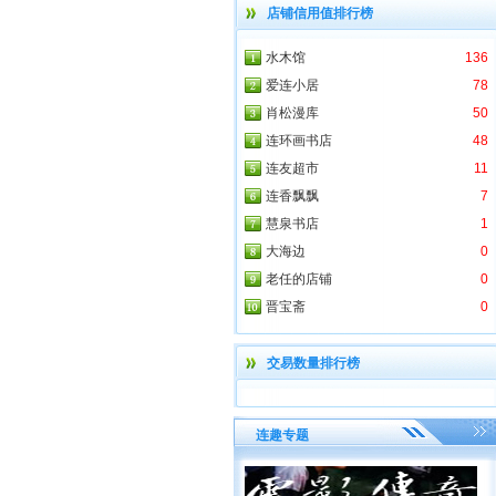
店铺信用值排行榜
水木馆
136
爱连小居
78
肖松漫库
50
连环画书店
48
连友超市
11
连香飘飘
7
慧泉书店
1
大海边
0
老任的店铺
0
晋宝斋
0
交易数量排行榜
连趣专题