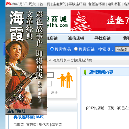
关闭
关闭
2026年8月8日 周六 |
首 页
|
连趣新闻
|
再版连环画
|
老版连环画
|
电影怀旧
|
名
商城首页
旗舰店铺
诚信店铺
寻找店铺
我
搜索商品
搜索店铺
搜索项：
您现在的位置：
商城首页
->
消息列表
-> 浏览最新消息
店铺新闻内容
用户名：
密 码：
商品分类
+ 更多
j2012的店铺：玉海书阁
再版连环画(1845)
电影类
|
古典类
|
现代类
|
战争类
|