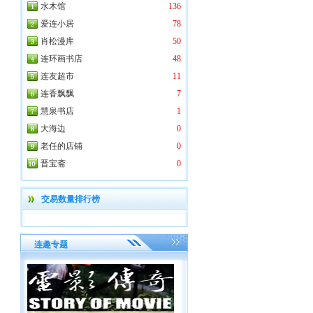
水木馆
136
爱连小居
78
肖松漫库
50
连环画书店
48
连友超市
11
连香飘飘
7
慧泉书店
1
大海边
0
老任的店铺
0
晋宝斋
0
交易数量排行榜
连趣专题