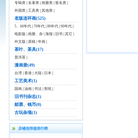
专辑类
|
名著类
|
画册类
|
签名类
|
外国类
|
工具类
|
其他类
|
老版连环画(525)
5、60年代
|
70年代
|
80年代
|
90年代
|
电影版
|
画册、杂
|
海报
|
旧书
|
其它
|
外文版
|
原稿
|
年画
|
茶叶、茶具(17)
普洱茶
|
漫画册(49)
台湾
|
香港
|
大陆
|
日本
|
工艺美术(1)
国画
|
油画
|
书法
|
剪纸
|
旧书刊杂志(1)
邮票、钱币(0)
古玩杂项(1)
店铺信用值排行榜