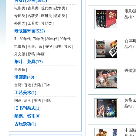
再版连环画(1845)
电影类
|
古典类
|
现代类
|
战争类
|
电影连
专辑类
|
名著类
|
画册类
|
签名类
|
品相：
外国类
|
工具类
|
其他类
|
老版连环画(525)
5、60年代
|
70年代
|
80年代
|
90年代
|
百年电
电影版
|
画册、杂
|
海报
|
旧书
|
其它
|
品相：
外文版
|
原稿
|
年画
|
茶叶、茶具(17)
普洱茶
|
铁道
漫画册(49)
台湾
|
香港
|
大陆
|
日本
|
工艺美术(1)
智取
国画
|
油画
|
书法
|
剪纸
|
品相：
旧书刊杂志(1)
邮票、钱币(0)
古玩杂项(1)
中国