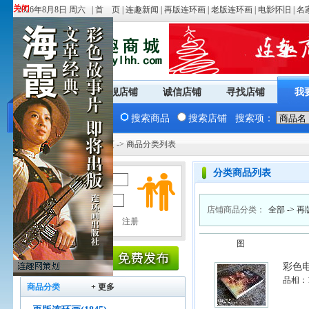
关闭
关闭
2026年8月8日 周六 |
首 页
|
连趣新闻
|
再版连环画
|
老版连环画
|
电影怀旧
|
名
商城首页
旗舰店铺
诚信店铺
寻找店铺
我
搜索商品
搜索店铺
搜索项：
您现在的位置：
商城首页
-> 商品分类列表
分类商品列表
用户名：
密 码：
店铺商品分类：
全部
->
再
图
彩色
品相：
商品分类
+ 更多