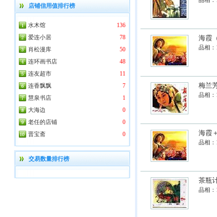
品相：
店铺信用值排行榜
水木馆
136
爱连小居
78
海霞
品相：
肖松漫库
50
连环画书店
48
连友超市
11
梅兰
连香飘飘
7
品相：
慧泉书店
1
大海边
0
老任的店铺
0
海霞
晋宝斋
0
品相：
交易数量排行榜
茶瓶
品相：