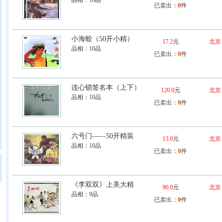
品相：
10品
已卖出：
0
件
小海蛟（50开小精）
17.2
元
北京
品相：
10品
已卖出：
0
件
连心锁签名本（上下）
120.0
元
北京
品相：
10品
已卖出：
0
件
六号门——50开精装
13.0
元
北京
品相：
10品
已卖出：
0
件
《李双双》上美大精
90.0
元
北京
品相：
9品
已卖出：
0
件