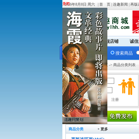
关闭
关闭
2026年8月8日 周六 |
首 页
|
连趣新闻
|
再版
商城首页
旗舰店铺
诚信
搜索商品
您现在的位置：
商城首页
-> 商品分类列表
用户名：
密 码：
商品分类
+ 更多