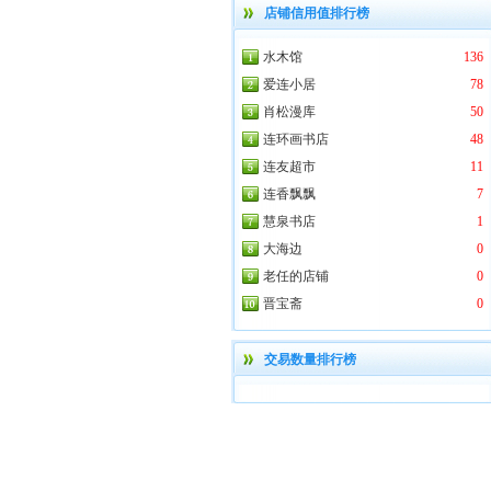
店铺信用值排行榜
水木馆
136
爱连小居
78
肖松漫库
50
连环画书店
48
连友超市
11
连香飘飘
7
慧泉书店
1
大海边
0
老任的店铺
0
晋宝斋
0
交易数量排行榜