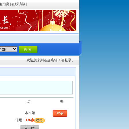
趣拍卖
|
在线访谈
|
欢迎您来到连趣店铺！请
登录。
店
购
水木馆
信用：
136点