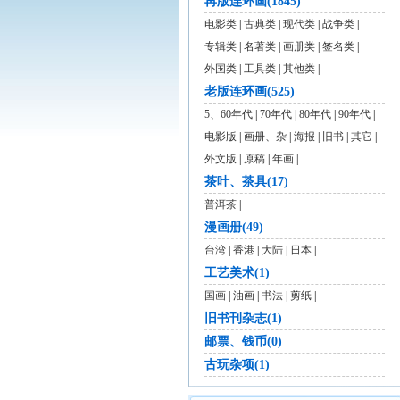
再版连环画(1845)
电影类
|
古典类
|
现代类
|
战争类
|
专辑类
|
名著类
|
画册类
|
签名类
|
外国类
|
工具类
|
其他类
|
老版连环画(525)
5、60年代
|
70年代
|
80年代
|
90年代
|
电影版
|
画册、杂
|
海报
|
旧书
|
其它
|
外文版
|
原稿
|
年画
|
茶叶、茶具(17)
普洱茶
|
漫画册(49)
台湾
|
香港
|
大陆
|
日本
|
工艺美术(1)
国画
|
油画
|
书法
|
剪纸
|
旧书刊杂志(1)
邮票、钱币(0)
古玩杂项(1)