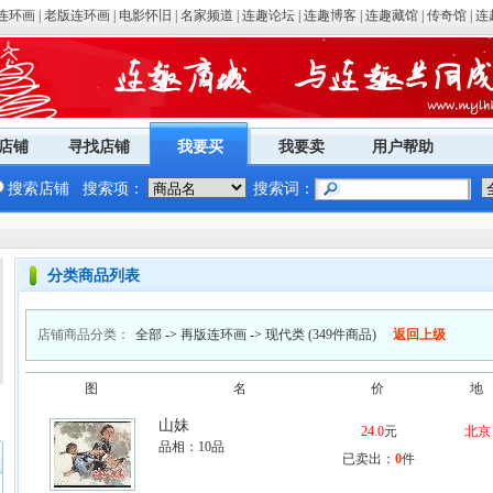
连环画
|
老版连环画
|
电影怀旧
|
名家频道
|
连趣论坛
|
连趣博客
|
连趣藏馆
|
传奇馆
|
连
店铺
寻找店铺
我要买
我要卖
用户帮助
搜索店铺
搜索项：
搜索词：
分类商品列表
店铺商品分类：
全部
->
再版连环画
->
现代类
(349件商品)
返回上级
图
名
价
地
山妹
24.0
元
北京
品相：
10品
已卖出：
0
件