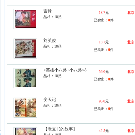
雷锋
18.7
元
北京
品相：
10品
已卖出：
0
件
刘英俊
18.7
元
北京
品相：
10品
已卖出：
0
件
<英雄小八路+小八路>8
56.0
元
北京
品相：
10品
已卖出：
0
件
变天记
96.0
元
北京
品相：
10品
已卖出：
0
件
【老支书的故事】
42.5
元
北京