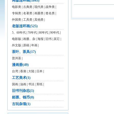
再版连环画(1845)
电影类
|
古典类
|
现代类
|
战争类
|
专辑类
|
名著类
|
画册类
|
签名类
|
外国类
|
工具类
|
其他类
|
老版连环画(525)
5、60年代
|
70年代
|
80年代
|
90年代
|
电影版
|
画册、杂
|
海报
|
旧书
|
其它
|
外文版
|
原稿
|
年画
|
茶叶、茶具(17)
普洱茶
|
漫画册(49)
台湾
|
香港
|
大陆
|
日本
|
工艺美术(1)
国画
|
油画
|
书法
|
剪纸
|
旧书刊杂志(1)
邮票、钱币(0)
古玩杂项(1)