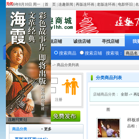
关闭
关闭
2026年8月10日 周一 |
首 页
|
连趣新闻
|
再版连环画
|
老版连环画
|
电影怀旧
|
名
商城首页
旗舰店铺
诚信店铺
寻找店铺
我
搜索商品
搜索店铺
搜索项：
您现在的位置：
商城首页
-> 商品分类列表
分类商品列表
用户名：
密 码：
店铺商品分类：
全部
->
再
图
样板
品相：
商品分类
+ 更多