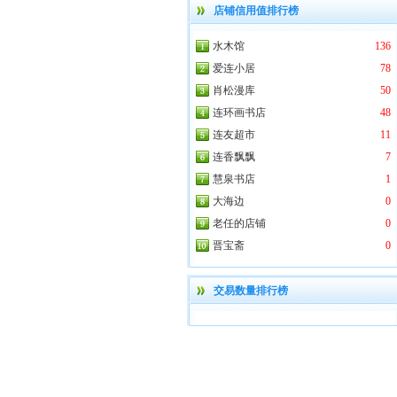
店铺信用值排行榜
水木馆
136
爱连小居
78
肖松漫库
50
连环画书店
48
连友超市
11
连香飘飘
7
慧泉书店
1
大海边
0
老任的店铺
0
晋宝斋
0
交易数量排行榜