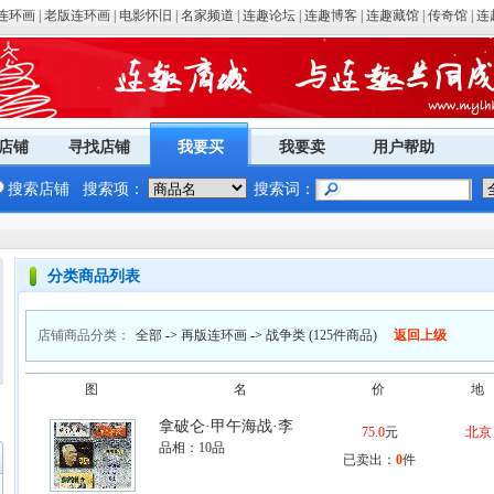
连环画
|
老版连环画
|
电影怀旧
|
名家频道
|
连趣论坛
|
连趣博客
|
连趣藏馆
|
传奇馆
|
连
店铺
寻找店铺
我要买
我要卖
用户帮助
搜索店铺
搜索项：
搜索词：
分类商品列表
店铺商品分类：
全部
->
再版连环画
->
战争类
(125件商品)
返回上级
图
名
价
地
拿破仑·甲午海战·李
75.0
元
北京
品相：
10品
已卖出：
0
件