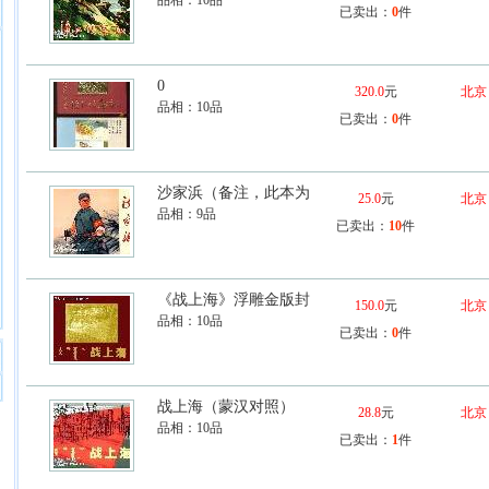
品相：
10品
已卖出：
0
件
0
320.0
元
北京
品相：
10品
已卖出：
0
件
沙家浜（备注，此本为
25.0
元
北京
品相：
9品
已卖出：
10
件
《战上海》浮雕金版封
150.0
元
北京
品相：
10品
已卖出：
0
件
战上海（蒙汉对照）
28.8
元
北京
品相：
10品
已卖出：
1
件