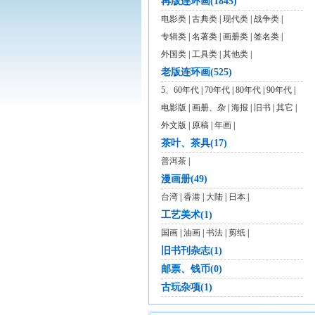
再版连环画(1845)
电影类
|
古典类
|
现代类
|
战争类
|
专辑类
|
名著类
|
画册类
|
签名类
|
外国类
|
工具类
|
其他类
|
老版连环画(525)
5、60年代
|
70年代
|
80年代
|
90年代
|
电影版
|
画册、杂
|
海报
|
旧书
|
其它
|
外文版
|
原稿
|
年画
|
茶叶、茶具(17)
普洱茶
|
漫画册(49)
台湾
|
香港
|
大陆
|
日本
|
工艺美术(1)
国画
|
油画
|
书法
|
剪纸
|
旧书刊杂志(1)
邮票、钱币(0)
古玩杂项(1)