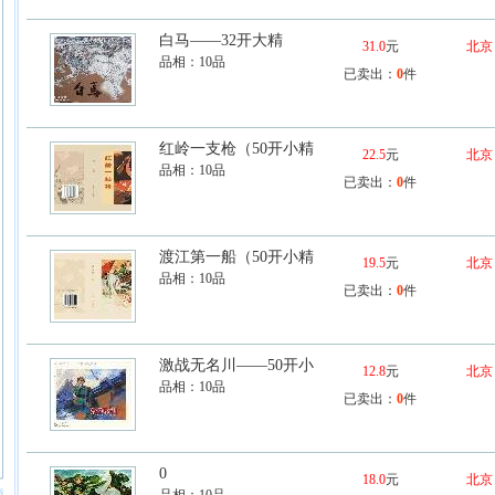
白马——32开大精
31.0
元
北京
品相：
10品
已卖出：
0
件
红岭一支枪（50开小精
22.5
元
北京
品相：
10品
已卖出：
0
件
渡江第一船（50开小精
19.5
元
北京
品相：
10品
已卖出：
0
件
激战无名川——50开小
12.8
元
北京
品相：
10品
已卖出：
0
件
0
18.0
元
北京