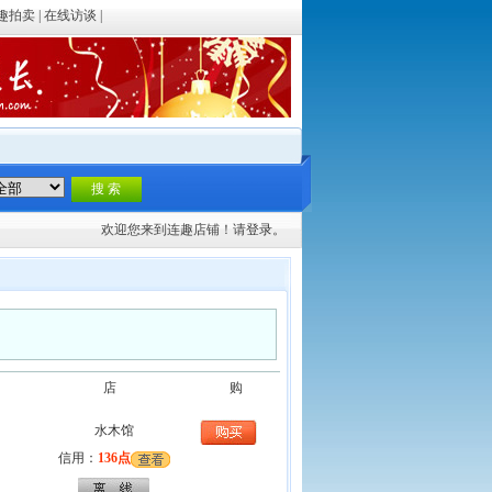
趣拍卖
|
在线访谈
|
欢迎您来到连趣店铺！请
登录。
店
购
水木馆
信用：
136点