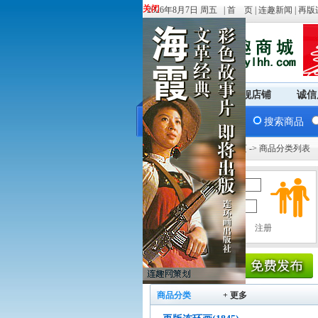
关闭
关闭
2026年8月7日 周五 |
首 页
|
连趣新闻
|
再版
商城首页
旗舰店铺
诚信
搜索商品
您现在的位置：
商城首页
-> 商品分类列表
用户名：
密 码：
商品分类
+ 更多